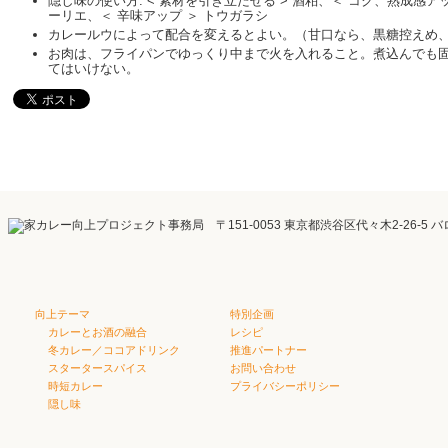
隠し味の使い方: < 素材を引き立たせる > 酒粕、＜ コク、熟成感アッ
ーリエ、＜ 辛味アップ ＞ トウガラシ
カレールウによって配合を変えるとよい。（甘口なら、黒糖控えめ
お肉は、フライパンでゆっくり中まで火を入れること。煮込んでも
てはいけない。
向上テーマ
特別企画
カレーとお酒の融合
レシピ
冬カレー／ココアドリンク
推進パートナー
スタータースパイス
お問い合わせ
時短カレー
プライバシーポリシー
隠し味