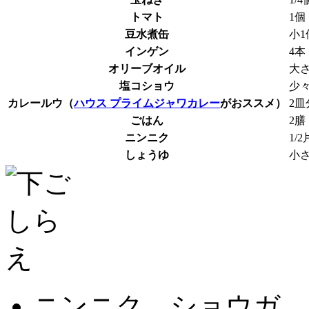
トマト
1個
豆水煮缶
小1
インゲン
4本
オリーブオイル
大さ
塩コショウ
少
カレールウ（
ハウス プライムジャワカレー
がおススメ）
2皿
ごはん
2膳
ニンニク
1/2
しょうゆ
小さ
ニンニク、ショウガ、