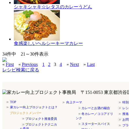
シャキシャキ☆レタスのカレーうどん
食感楽しいヘルシーキーマカレー
34
件中
21～30
件表示
«
First
«
Previous
1
2
3
4
»
Next
»
Last
レシピ検索に戻る
TOP
向上テーマ
特別
家カレー向上プロジェクトとは？
カレーとお酒の融合
レシ
プロジェクトメンバー
冬カレー／ココアドリ
推進
ンク
プロジェクト推進委員
お問
スタータースパイス
プロジェクトテクニカ
プラ
ル委員