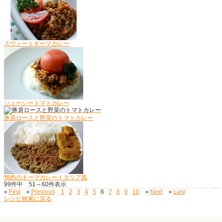
スウィートキーマカレー
ジューシートマトカレー
豚肩ロースと野菜のトマトカレー
鴨肉のキーマカレーイタリア風
99
件中
51～60
件表示
«
First
«
Previous
1
2
3
4
5
6
7
8
9
10
»
Next
»
Last
レシピ検索に戻る