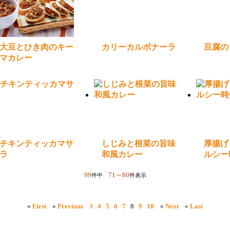
大豆とひき肉のキー
カリーカルボナーラ
豆腐の
マカレー
チキンティッカマサ
しじみと根菜の旨味
厚揚げ
ラ
和風カレー
ルシー
99
71～80
件中
件表示
«
First
«
Previous
3
4
5
6
7
8
9
10
»
Next
»
Last