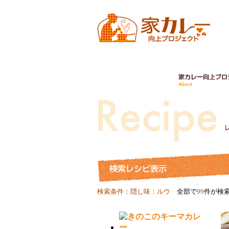
検索条件：隠し味：ルウ
全部で
99
件が検