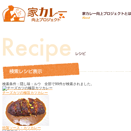
検索条件：隠し味：ルウ
全部で
99
件が検索されました。
チーズカツの極旨カツカレー
特製ソース・カツカレー