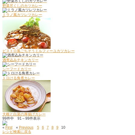
野菜尽くしのカツカレー
ミラノ風カツレツカレー
ビストロ風ごちそうミルフィーユカツカレー
酒煮込みチキンカリー
シーフードカリー
トロける角煮カレー
大根と白菜の厚揚げカレー
99
件中
91～99
件表示
«
First
«
Previous
5
6
7
8
9
10
レシピ検索に戻る