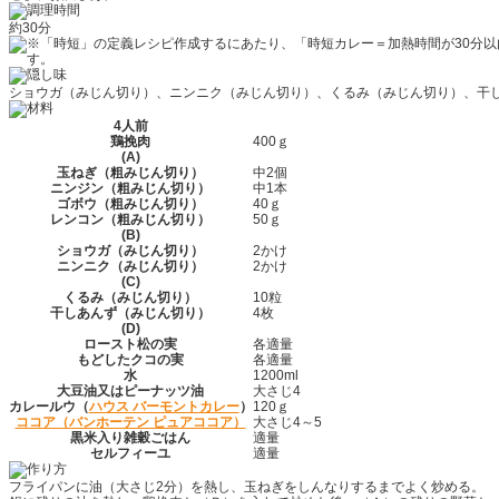
約30分
ショウガ（みじん切り）、ニンニク（みじん切り）、くるみ（みじん切り）、干
4人前
鶏挽肉
400ｇ
(A)
玉ねぎ（粗みじん切り）
中2個
ニンジン（粗みじん切り）
中1本
ゴボウ（粗みじん切り）
40ｇ
レンコン（粗みじん切り）
50ｇ
(B)
ショウガ（みじん切り）
2かけ
ニンニク（みじん切り）
2かけ
(C)
くるみ（みじん切り）
10粒
干しあんず（みじん切り）
4枚
(D)
ロースト松の実
各適量
もどしたクコの実
各適量
水
1200ml
大豆油又はピーナッツ油
大さじ4
カレールウ（
ハウス バーモントカレー
）
120ｇ
ココア（バンホーテン ピュアココア）
大さじ4～5
黒米入り雑穀ごはん
適量
セルフィーユ
適量
フライパンに油（大さじ2分）を熱し、玉ねぎをしんなりするまでよく炒める。