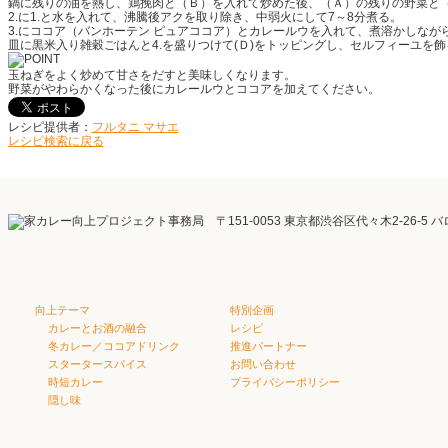
鍋に残りの油を熱し、鶏挽肉と（Ｂ）を入れて炒めた後、（Ａ）の残りの野菜と
2.に1.と水を入れて、沸騰後アクを取り除き、中弱火にして7～8分煮る。
3.にココア（バンホーテン ピュアココア）とカレールウを入れて、煮溶かしながら
皿に黒米入り雑穀ごはんと4.を盛りつけて(Ｄ)をトッピングし、セルフィーユを飾
玉ねぎをよく炒めて甘さをだすと美味しくなります。
野菜がやわらかくなった後にカレールウとココアを加えてください。
レシピ提供者：
フルタニ マサエ
レシピ検索に戻る
向上テーマ
特別企画
カレーとお酒の融合
レシピ
冬カレー／ココアドリンク
推進パートナー
スタータースパイス
お問い合わせ
時短カレー
プライバシーポリシー
隠し味