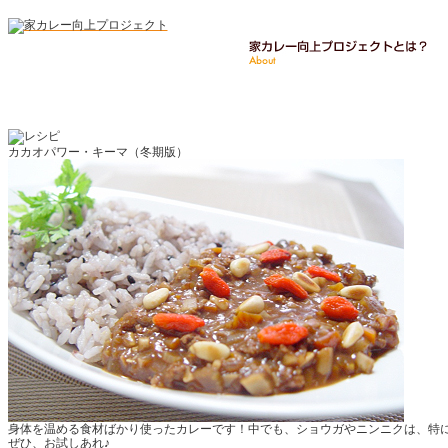
カカオパワー・キーマ（冬期版）
身体を温める食材ばかり使ったカレーです！中でも、ショウガやニンニクは、特に
ぜひ、お試しあれ♪