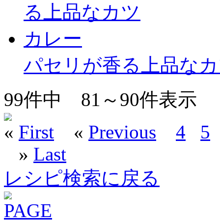
パセリが香る上品なカ
99
件中
81～90
件表示
«
First
«
Previous
4
5
»
Last
レシピ検索に戻る