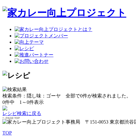
検索条件：隠し味：ゴーヤ
全部で
0
件が検索されました。
0
件中
1～0
件表示
レシピ検索に戻る
TOP