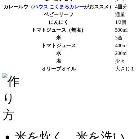
カレールウ（
ハウス こくまろカレー
がおススメ）
4皿分
ベビーリーフ
適量
にんにく
1/2個
トマトジュース（無塩）
500ml
米
3合
トマトジュース
400ml
水
200ml
塩
少々
オリーブオイル
大さじ１
米を炊く。米を洗い、