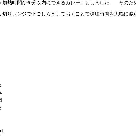
く切りレンジで下ごしらえしておくことで調理時間を大幅に減
g
本
個
g
々
ml