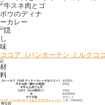
ココア（バンホーテン ミルクコ
カレールウ（S&B ディナーカレーがおススメ）
約5皿分
牛すね肉（幅5cm程度）
650g
※牛もも肉でも可
ゴボウ（5cm筒切り）
1本分
水
約2000ml
サラダ油
大さじ１
ココア（バンホーテン ミルクココアスティック）
１本（100ml分）