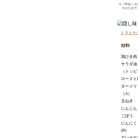
トマトケ
鶏ひき肉
サラダ油
（トッピ
ロースト
ターメリ
（A）
玉ねぎ
にんじん
ごぼう
にんにく
(B)
カレール