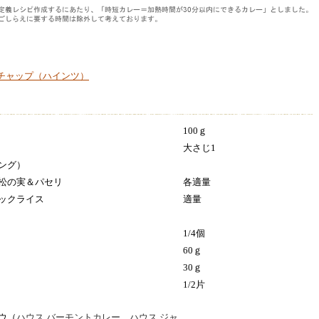
チャップ（ハインツ）
100ｇ
大さじ1
ング）
松の実＆パセリ
各適量
ックライス
適量
1/4個
60ｇ
30ｇ
1/2片
ウ（
ハウス バーモントカレー
、
ハウス ジャ