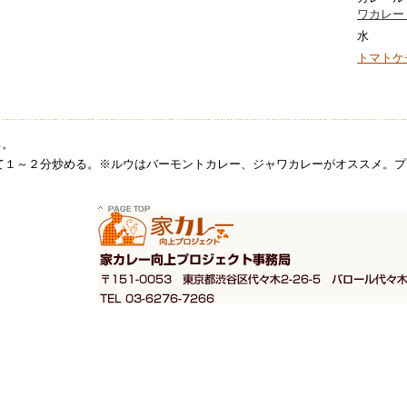
ワカレー
水
トマトケ
る。
えて１～２分炒める。※ルウはバーモントカレー、ジャワカレーがオススメ。