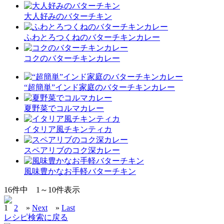
大人好みのバターチキン
ふわとろつくねのバターチキンカレー
コクのバターチキンカレー
“超簡単”インド家庭のバターチキンカレー
夏野菜でコルマカレー
イタリア風チキンティカ
スペアリブのコク深カレー
風味豊かなお手軽バターチキン
16
件中
1～10
件表示
1
2
»
Next
»
Last
レシピ検索に戻る