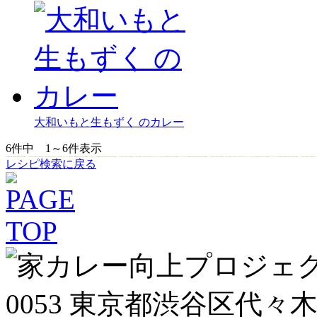
大和いもと生もずく のカレー
6
件中
1～6
件表示
レシピ検索に戻る