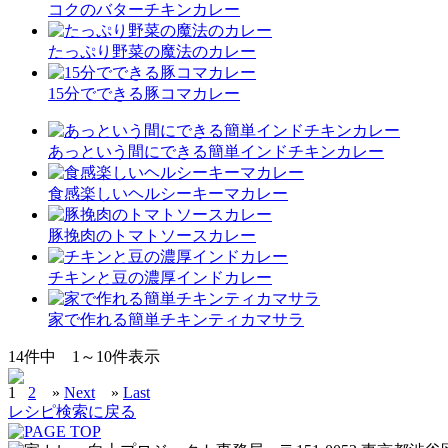
コクのバターチキンカレー
たっぷり野菜の魔法のカレー
15分でできる豚コマカレー
あっという間にできる簡単インドチキンカレー
食感楽しいヘルシーキーマカレー
豚挽肉のトマトソースカレー
チキンと豆の濃厚インドカレー
家で作れる簡単チキンティカマサラ
14
件中
1～10
件表示
1
2
»
Next
»
Last
レシピ検索に戻る