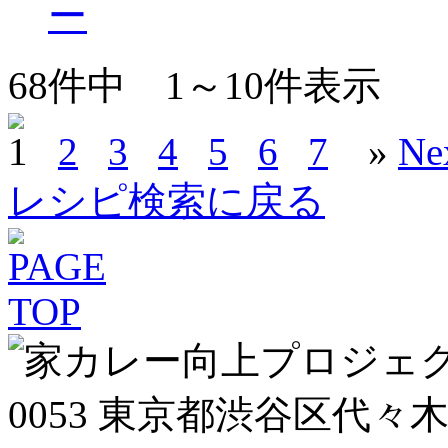
ー
68
件中
1～10
件表示
1
2
3
4
5
6
7
»
Ne
レシピ検索に戻る