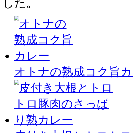
した。
オトナの熟成コク旨カ