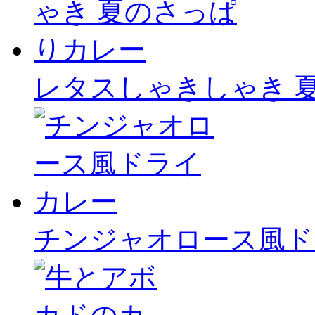
レタスしゃきしゃき 
チンジャオロース風ド